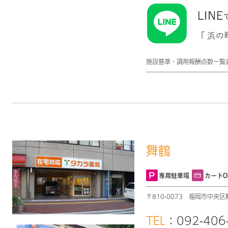
施設基準・調剤報酬点数一覧
舞鶴
専用駐車場
カードO
〒810-0073
福岡市中央区
TEL
：092-406