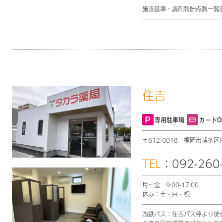
施設基準・調剤報酬点数一覧
住吉
専用駐車場
カードO
〒812-0018
福岡市博多区住
TEL
：092-260
月〜金 9:00-17:00
休み：土・日・祝
西鉄バス：住吉バス停より徒