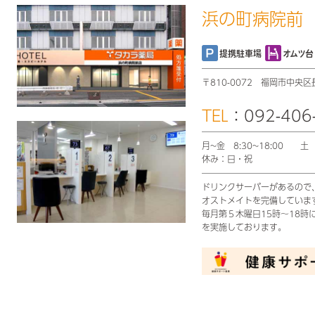
浜の町病院前
提携駐車場
オムツ台
〒810-0072
福岡市中央区長
TEL
：092-406
月~金 8:30~18:00
土 
休み：日・祝
ドリンクサーバーがあるので
オストメイトを完備していま
毎月第５木曜日15時～18
を実施しております。