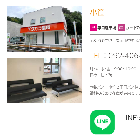
小笹
専用駐車場
カードO
〒810-0033
福岡市中央区小
TEL
：092-406
月･火･水･金 9:00~19:
休み：日・祝
西鉄バス 小笹２丁目バス停
眼科のお薬の在庫が豊富です