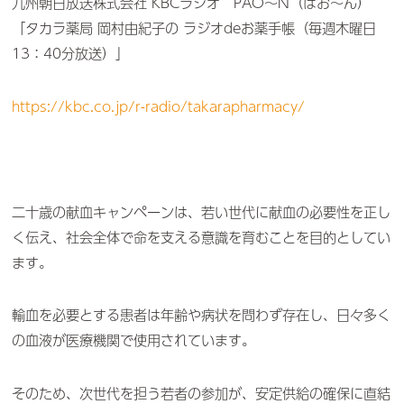
九州朝日放送株式会社 KBCラジオ PAO～N（ぱお～ん）
「タカラ薬局 岡村由紀子の ラジオdeお薬手帳（毎週木曜日
13：40分放送）」
https://kbc.co.jp/r-radio/takarapharmacy/
二十歳の献血キャンペーンは、若い世代に献血の必要性を正し
く伝え、社会全体で命を支える意識を育むことを目的としてい
ます。
輸血を必要とする患者は年齢や病状を問わず存在し、日々多く
の血液が医療機関で使用されています。
そのため、次世代を担う若者の参加が、安定供給の確保に直結