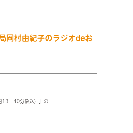
薬局岡村由紀子のラジオdeお
】
）
日13：40分放送）」の